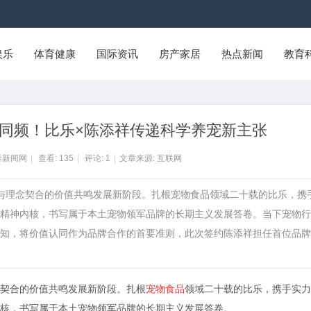
娱乐
体育健康
国际资讯
房产家居
热点新闻
教育
同频！比乐×陈添祥传递科学养宠新主张
泰新闻网
|
查看:
135
|
评论:
1
|
文章来源: 互联网
淀与理念契合的价值共鸣发展新阶段。扎根宠物食品领域二十载的比乐，携
精神内核，书写属于本土宠物领军品牌的长期主义发展答卷。当下宠物行
知，将价值认同作为品牌合作的首要准则，此次签约陈添祥担任首位品牌
契合的价值共鸣发展新阶段。扎根
宠物食品
领域二十载的比乐，携手实力
核，书写属于本土宠物领军品牌的长期主义发展答卷。