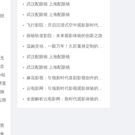
武汉配眼镜 上海配眼镜
武汉配眼镜 上海配眼镜
担
飞行影院：开启沉浸式空中观影新时代的科技体验
探秘轨道影院：未来观影体验的创新之路
温婉灵动，一眼万年！久匠量身定制的眉眼唇，才是你整张脸的点睛之笔！淡颜系女生的气质加分项
武汉配眼镜 上海配眼镜
无
念
武汉配眼镜 上海配眼镜
心钻
麻花影视：引领新时代喜剧影视创作的先锋力量
耕宠
云电影网：引领新时代影视观影体验的全新平台解析
抽
全面解析云电影网：新时代观影体验的创新平台
实用
营
食