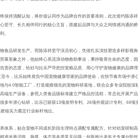
终保持清醒认知，将价值认同作为品牌合作的首要准则，此次签约陈添祥
心坚守、长久相伴同行的核心主旨，搭建起品牌与大众之间情感沟通的桥
利。
物食品研发生产。而陈添祥坚守演员初心，凭借扎实演技塑造多样影视角
荧幕形象之外，他始终心系流浪动物救助事业，秉持敬畏生命的态度，因
负责的态度，恰好与比乐严苛把控宠粮品质、用心守护宠物健康的品牌理
成立至今，比乐始终肩负中国宠物健康管家的品牌使命，在快节奏市场中潜
地与4.0智能工厂，打造规模领先的宠物科研基地，联合众多专业院校深
高端生产设备，参照人类食品级标准建立严格品控流程，常态化开展产品
多年潜心钻研，比乐已斩获13项发明专利、26项外观设计专利、69项
以硬核实力奠定行业标杆地位。
喂养体系，贴合宠物不同成长阶段生理特点调配专属配方。针对幼宠研制高
精准改善泪痕、肠胃、体态等各类常见问题；创新推出老年犬专属分阶饮