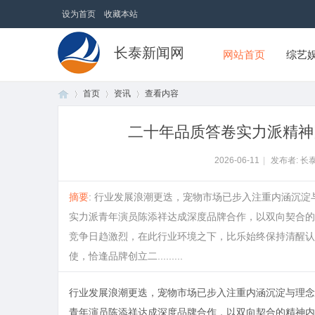
设为首页
收藏本站
长泰新闻网
网站首页
综艺
首页
资讯
查看内容
二十年品质答卷实力派精神
首
›
›
›
2026-06-11
|
发布者: 长
摘要
: 行业发展浪潮更迭，宠物市场已步入注重内涵沉
实力派青年演员陈添祥达成深度品牌合作，以双向契合的
竞争日趋激烈，在此行业环境之下，比乐始终保持清醒认
使，恰逢品牌创立二.........
行业发展浪潮更迭，宠物市场已步入注重内涵沉淀与理念
页
青年演员陈添祥达成深度品牌合作，以双向契合的精神内