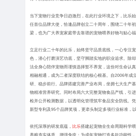
当下宠物行业竞争日趋激烈，在此行业环境之下，比乐始
任首位品牌大使，恰逢品牌创立二十周年，围绕二十年初
梁，也为广大养宠家庭带去靠谱的宠物喂养好物与贴心福
立足行业二十年的比乐，始终坚守品质底线，一心专注宠
色，潜心打磨演艺功底，坚守脚踏实地的职业追求。除却
法全身心陪伴宠物而谨慎选择暂不养宠，这份对生命认真
相融相通，成为二者深度联结的核心根基。自2006年
研、稳步前行。品牌搭建完善产业布局，坐拥七大生产基
物精准营养研究。同时布局六大完整宠物食品产线，引进
检并公开检测数据，以透明化管理筑牢食品安全防线。凭借
新型专利及95个品牌奖项，更牵头制定多项行业标准，
依托深厚的研发底蕴，
比乐
搭建起宠物全生命周期科学
养粮夯实体质、增强免疫；为成年宠物打造多款功能性，