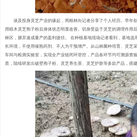
谈及投身灵芝产业的缘起，周根林向记者分享了个人经历。早年
用椴木灵芝孢子粉后身体状态明显改善。切身受益于灵芝的调理作用
林区，摒弃速成量产的盈利捷径。 在种植基地现场记者看到，基地选
长环境，不使用催熟药剂、不人为干预增产。从山林菌种培育、灵芝
车间与检测实验室，实现全产业链闭环管控，产品各环节均可溯源查
质，陆续研发出破壁孢子粉、灵芝养生茶、灵芝护肤等多款产品，搭