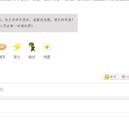
握手
雷人
路过
鸡蛋
邀请
过