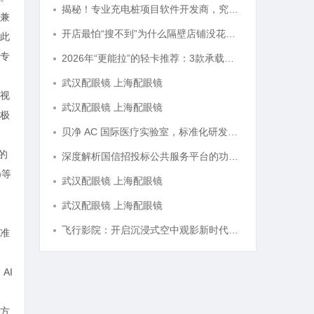
揭秘！专业充电桩项目软件开发商，究竟藏着哪些行业秘诀？
兼
开店最怕“搜不到”为什么隔壁店铺没花钱，ai却天天给他免费派单？
此
专
2026年“更能拉”的轻卡推荐：3款承载王者全维度解析
武汉配眼镜 上海配眼镜
视
武汉配眼镜 上海配眼镜
极
贝净 AC 国际医疗实验室，标准化研发体系全解析
的
深度解析国信招投标公共服务平台的功能与优势
)等
武汉配眼镜 上海配眼镜
武汉配眼镜 上海配眼镜
飞行影院：开启沉浸式空中观影新时代的科技体验
准
AI
方