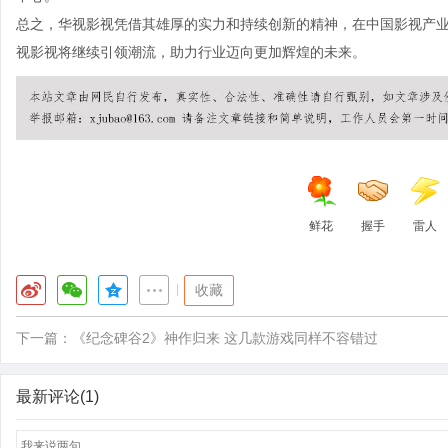
总之，华视影视凭借其雄厚的实力和持续创新的精神，在中国影视产
视影视将继续引领潮流，助力行业迈向更加辉煌的未来。
鲜花
握手
雷人
|
收藏
下一篇：
《纪念碑谷2》神作归来 这几款游戏同样不容错过
最新评论(1)