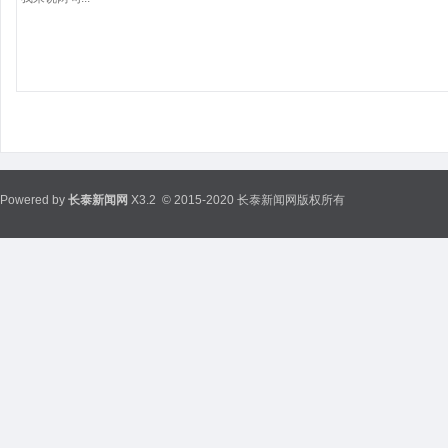
Powered by
长泰新闻网
X3.2
© 2015-2020 长泰新闻网版权所有