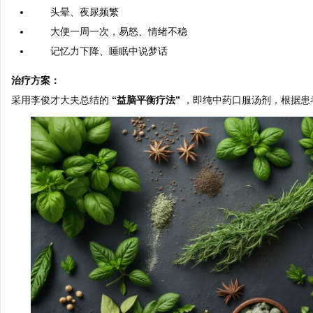
头晕、夜尿频繁
大便一周一次，易怒、情绪不稳
记忆力下降、睡眠中说梦话
治疗方案：
采用李俊才大夫总结的
“益脑平衡疗法”
，即纯中药口服汤剂，根据患