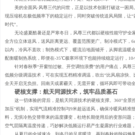
美的全面风·风尊三代的问世，正是以技术创新打破这一困局。
现压缩机在极低频率下的稳定运行，同时突破传统送风局限，让“
时代”。
无论盛夏酷暑还是严寒冬日，风尊三代都以硬核性能守护全家
全方位立体送风，送风距离更远、覆盖范围更广。制冷模式下，6m
以内，冷风不直吹；制热模式下，暖流沿地面铺开，从脚底温暖全
配衡暖制热系统，即便在-35℃极寒环境下也能持续稳定运行，1
针对春秋季“开窗怕过敏、开空调怕浪费”的用户痛点，风尊三
低频分级调温技术，可在实现五档精准调温，吹出“比风扇凉快、
全天开启无负担。回南天或雾霾天，无需开窗，循环风即可带动
硬核支撑：航天同源技术，筑牢品质基石
这一切体验的背后，是航天同源技术的硬核支撑。360°全
加压”机制，实现气流精准控制与9米超远送风，确保冷暖风精准
料，无惧冷热交替带来的温度骤变，杜绝长期使用后的变形问题
空气层隔离温度传递，巧妙解决低频运行易产生凝露的行业难题
从夏日的全域速冷，到冬日的足底暖流，再到春秋的除闷焕新