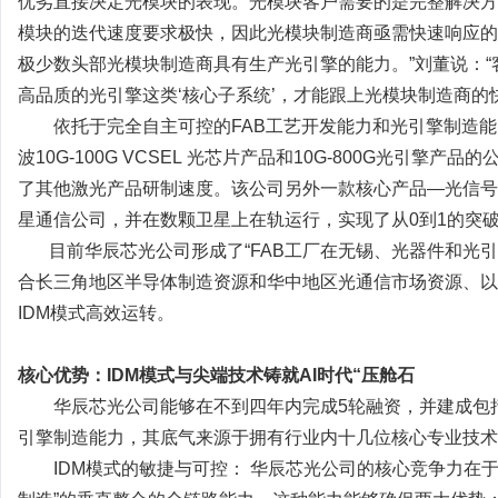
优劣直接决定光模块的表现。光模块客户需要的是完整解决方
模块的迭代速度要求极快，因此光模块制造商亟需快速响应的
极少数头部光模块制造商具有生产光引擎的能力。”刘董说：
高品质的光引擎这类‘核心子系统’，才能跟上光模块制造商的
依托于完全自主可控的FAB工艺开发能力和光引擎制造能
波10G-100G VCSEL 光芯片产品和10G-800G光引
了其他激光产品研制速度。该公司另外一款核心产品—光信号放
星通信公司，并在数颗卫星上在轨运行，实现了从0到1的突
目前华辰芯光公司形成了“FAB工厂在无锡、光器件和光引
合长三角地区半导体制造资源和华中地区光通信市场资源、以
IDM模式高效运转。
核心优势：IDM模式与尖端技术铸就AI时代“压舱石
华辰芯光公司能够在不到四年内完成5轮融资，并建成包括
引擎制造能力，其底气来源于拥有行业内十几位核心专业技术
IDM模式的敏捷与可控： 华辰芯光公司的核心竞争力在于拥