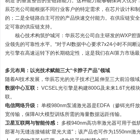
制造”的垂直整合的全链路能力。这种能力能够确保两大优势
辰芯光公司能根据不同行业客户的特定需求，在芯片设计和制
的；二是全链路自主可控的产品快速交付能力。在供应链安全
定可靠的供应链支持。
核心技术构筑护城河：华辰芯光公司自主研发的WXP腔面钝
业领先的可靠性水平。“对于AI数据中心要求7x24小时不
光引擎在高速运转下的长期稳定性，这是我们在AI算力市场最
多元布局：以光技术赋能三大“卡脖子产品”领域
随着AI技术发展，华辰芯光的光子技术已延伸至三大前沿领域
数据中心互联：
VCSEL光引擎是构建800G及未来1.6T
联。
电信网络升级：
单模980nm泵浦激光器是EDFA（掺铒光纤
宽传输，保障AI大模型训练所需的海量数据远距传输。
卫星互联网与智能传感：
多模940nm高功率激光器可用于低轨
部署与无缝连接铺就“星光大道”；该产品也可作为1550nm