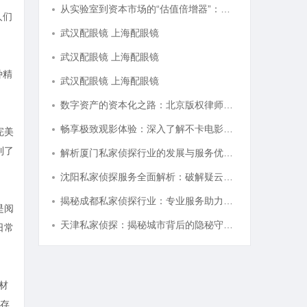
从实验室到资本市场的“估值倍增器”：专利律师如何重塑硬科技企业的融资逻辑
人们
武汉配眼镜 上海配眼镜
武汉配眼镜 上海配眼镜
种精
武汉配眼镜 上海配眼镜
数字资产的资本化之路：北京版权律师如何让“IP”变“现金流”
畅享极致观影体验：深入了解不卡电影网的独特优势与使用指南
完美
到了
解析厦门私家侦探行业的发展与服务优势全面指南
沈阳私家侦探服务全面解析：破解疑云，守护真相的专家助力
揭秘成都私家侦探行业：专业服务助力城市安宁
是阅
天津私家侦探：揭秘城市背后的隐秘守护者
日常
材
存