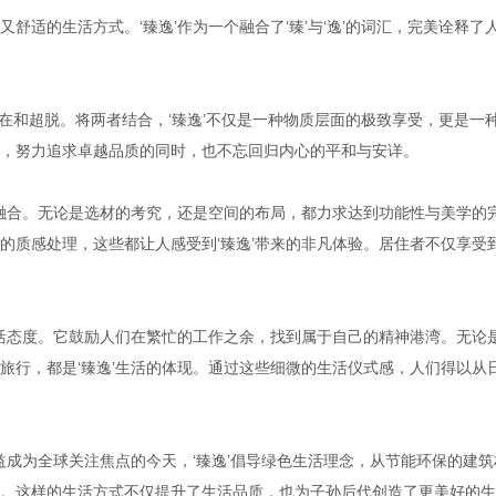
适的生活方式。‘臻逸’作为一个融合了‘臻’与‘逸’的词汇，完美诠释了
自在和超脱。将两者结合，‘臻逸’不仅是一种物质层面的极致享受，更是一
，努力追求卓越品质的同时，也不忘回归内心的平和与安详。
相融合。无论是选材的考究，还是空间的布局，都力求达到功能性与美学的
的质感处理，这些都让人感受到‘臻逸’带来的非凡体验。居住者不仅享受
生活态度。它鼓励人们在繁忙的工作之余，找到属于自己的精神港湾。无论
旅行，都是‘臻逸’生活的体现。通过这些细微的生活仪式感，人们得以从
益成为全球关注焦点的今天，‘臻逸’倡导绿色生活理念，从节能环保的建筑
。这样的生活方式不仅提升了生活品质，也为子孙后代创造了更美好的生