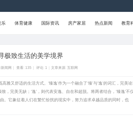
娱乐
体育健康
国际资讯
房产家居
热点新闻
教育
寻极致生活的美学境界
泰新闻网
|
查看:
135
|
评论:
1
|
文章来源: 互联网
高雅又舒适的生活方式。‘臻逸’作为一个融合了‘臻’与‘逸’的词汇，完美诠
致，完美无缺；‘逸’，则代表安逸、自在和超脱。将两者结合，‘臻逸’不
由。它象征着人们在繁忙纷扰的现实中，努力追求卓越品质的同时，也