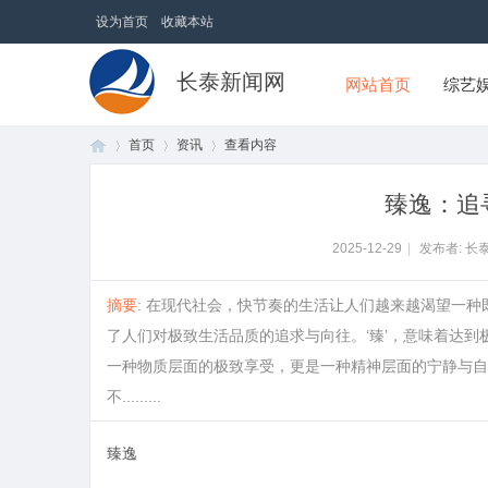
设为首页
收藏本站
长泰新闻网
网站首页
综艺
首页
资讯
查看内容
臻逸：追
首
›
›
›
2025-12-29
|
发布者: 长
摘要
: 在现代社会，快节奏的生活让人们越来越渴望一种既
了人们对极致生活品质的追求与向往。‘臻’，意味着达到极
一种物质层面的极致享受，更是一种精神层面的宁静与自
不.........
臻逸
页