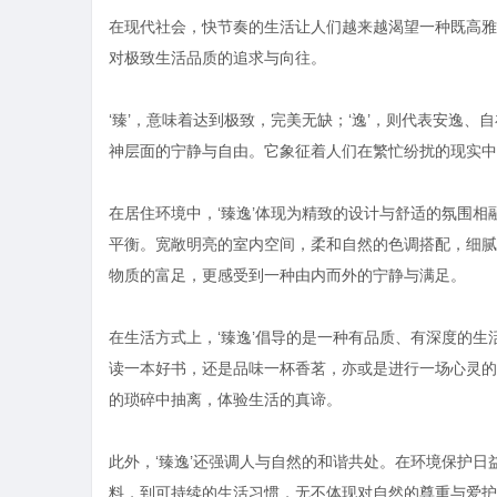
在现代社会，快节奏的生活让人们越来越渴望一种既高雅又舒
对极致生活品质的追求与向往。
‘臻’，意味着达到极致，完美无缺；‘逸’，则代表安逸、
神层面的宁静与自由。它象征着人们在繁忙纷扰的现实中
在居住环境中，‘臻逸’体现为精致的设计与舒适的氛围
平衡。宽敞明亮的室内空间，柔和自然的色调搭配，细腻
物质的富足，更感受到一种由内而外的宁静与满足。
在生活方式上，‘臻逸’倡导的是一种有品质、有深度的
读一本好书，还是品味一杯香茗，亦或是进行一场心灵的
的琐碎中抽离，体验生活的真谛。
此外，‘臻逸’还强调人与自然的和谐共处。在环境保护日
料，到可持续的生活习惯，无不体现对自然的尊重与爱护