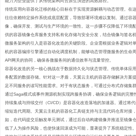
能力为企业提供了从传统架构向云原生演进的高效路径。
传统应用向容器化迁移的核心目标在于实现资源解耦与动态管理。在
往往依赖特定操作系统或底层配置，导致部署环境难以复制。通过容
像，确保开发、测试与生产环境的一致性。这一步骤不仅降低了环境
供的容器镜像仓库服务支持私有化存储与安全分发，结合镜像与签名
微服务架构的引入是容器化改造的关键阶段。企业需根据业务逻辑对
机的容器编排引擎通过自动化调度机制，能够动态管理微服务的生命
API网关的协同，确保各微服务间的通信效率与流量管控。
容器化改造的另一核心挑战在于数据持久化与状态管理。传统单体应
务配置的数据存储。针对这一矛盾，天翼
云主机
的容器存储解决方案
足不同服务的读写性能需求。对于有状态服务，可通过分布式存储集
通过Saga模式或事件溯源机制实现跨服务协调，确保业务逻辑的完整
持续集成与持续交付（CI/CD）是容器化改造落地的加速器。通过将
缩短迭代周期。天翼云主机的容器化工具链支持与主流代码仓库对接
如，在代码提交后触发单元测试，通过后自动构建镜像并推送至镜像
低了人为操作风险，也使快速回滚成为可能，显著提升了系统稳定性