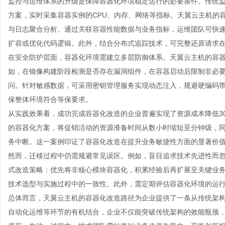
监控与运维体系的升级是保障容器化环境稳定运行的必要条件。传统
方案，实时采集容器实例的CPU、内存、网络等指标。天翼云主机的
与日志聚合分析。通过关联容器性能数据与业务指标，运维团队可快
扩容或优化代码逻辑。此外，结合分布式追踪技术，可完整还原请求
在安全防护层面，容器化环境需建立多层防御体系。天翼
云主机
的容
如，在镜像构建阶段检测是否存在漏洞组件，在容器启动后限制非必
问。针对敏感数据，可采用密钥管理服务实现动态注入，规避硬编码
保整体环境符合等保要求。
从实践效果看，成功完成容器化改造的企业普遍实现了资源成本降低30
的容器化方案，将促销活动的资源准备时间从数小时缩短至分钟级，
务中断。这一案例印证了容器化改造在提升业务敏捷性方面的显著价
然而，迁移过程中仍需规避常见误区。例如，盲目追求技术先进性而
式改造策略：优先将非核心模块容器化，积累经验后再扩展至关键业
技术选型与实施过程中的一致性。此外，需定期评估容器化环境的运
总体而言，天翼
云主机
的容器化改造路径为企业提供了一条从传统架
自动化运维等环节的有机结合，企业不仅能突破传统架构的效能瓶颈，